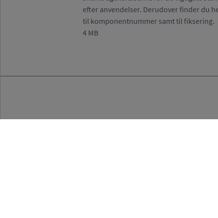
efter anvendelser. Derudover finder du h
til komponentnummer samt til fiksering.
4 MB
Kontakt
If you have any
questions please
hesitate to conta