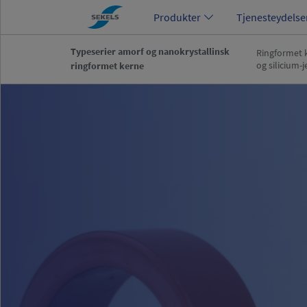
Produkter
Tjenesteydelse
Typeserier amorf og nanokrystallinsk
Ringformet k
og silicium-j
ringformet kerne