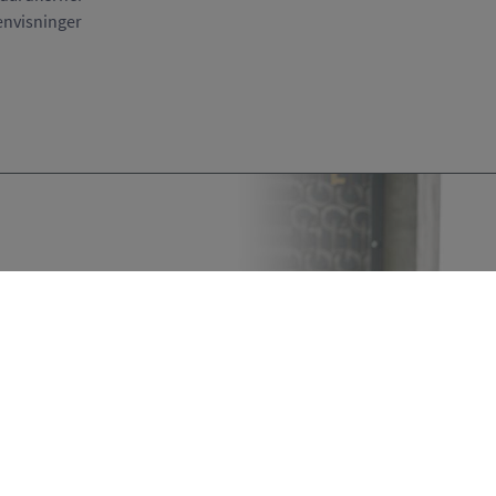
envisninger
 do not
ct us