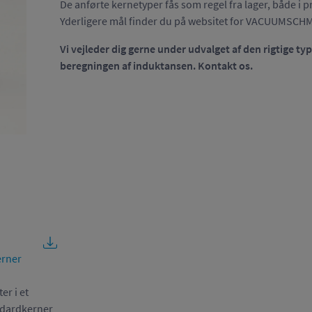
De anførte kernetyper fås som regel fra lager, både i pr
Yderligere mål finder du på websitet for VACUUMSC
Vi vejleder dig gerne under udvalget af den rigtige t
beregningen af induktansen. Kontakt os.
erner
r i et
ndardkerner