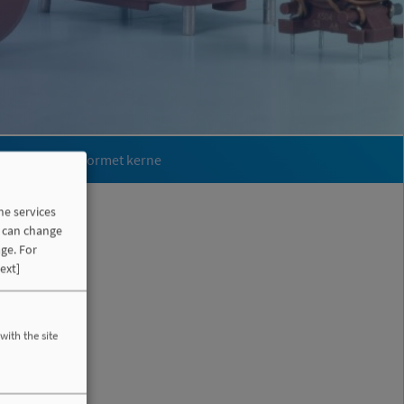
stallinsk ringformet kerne
he services
u can change
ge. For
ext]
with the site