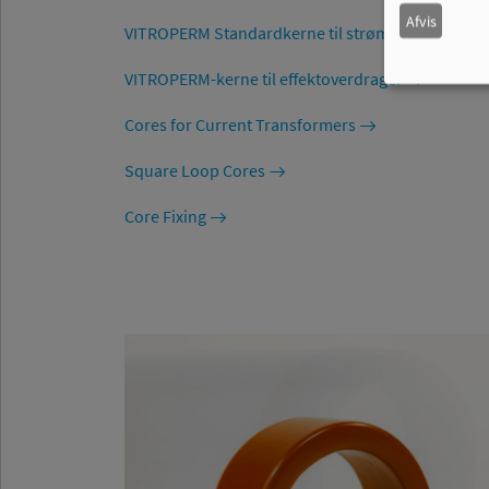
Afvis
VITROPERM Standardkerne til strømkompenserede
VITROPERM-kerne til effektoverdrager
Cores for Current Transformers
Square Loop Cores
Core Fixing