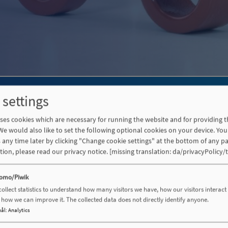
 nanokrystallinsk ringformet kerne
Typeserier amorf og nanokry
 settings
ses cookies which are necessary for running the website and for providing t
We would also like to set the following optional cookies on your device. Yo
aliteter for de ringformede kerner
s any time later by clicking "Change cookie settings" at the bottom of any pa
®
ion, please read our privacy notice.
[missing translation: da/privacyPolicy/t
sk) og VITROVAC
(amorf)
omo/Piwik
ollect statistics to understand how many visitors we have, how our visitors interact 
 spoler i beholder
how we can improve it. The collected data does not directly identify anyone.
ål
:
Analytics
 spoler med epoxyharpiks-fiksering