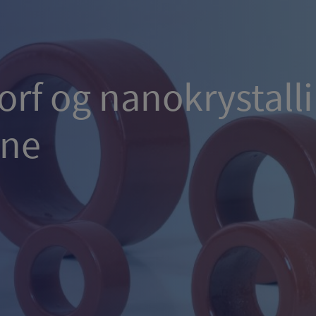
orf og nanokrystall
rne