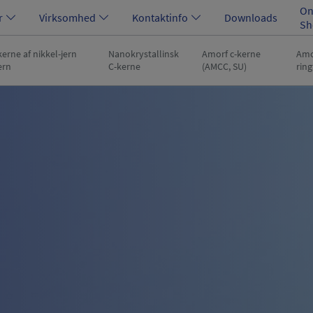
On
r
Virksomhed
Kontaktinfo
Downloads
Sh
erne af nikkel-jern
Nanokrystallinsk
Amorf c-kerne
Amo
ern
C-kerne
(AMCC, SU)
rin