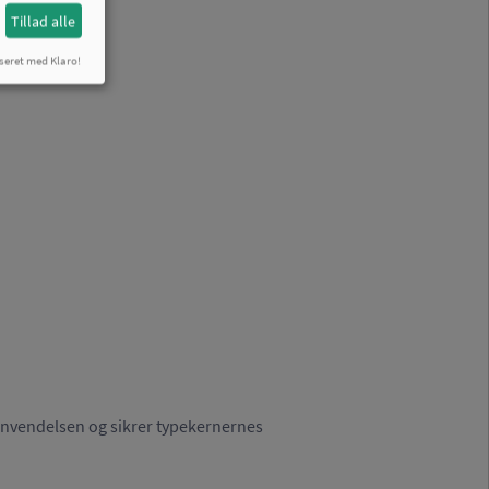
Tillad alle
seret med Klaro!
 anvendelsen og sikrer typekernernes