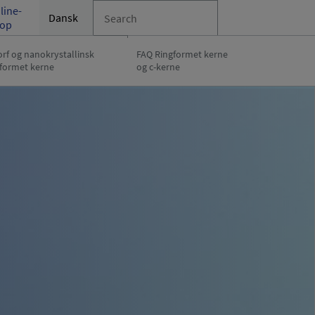
line-
Dansk
op
rf og nanokrystallinsk
FAQ Ringformet kerne
gformet kerne
og c-kerne