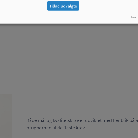
Tillad udvalgte
 spoler VF 250 F
Reali
Både mål og kvalitetskrav er udviklet med henblik på
brugbarhed til de fleste krav.