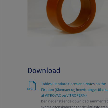
Download
Tables Standard Cores and Notes on the
Fixation (Skemaer og henvisninger til c-k
af VITROVAC og VITROPERM)
Den nedenstående download sammenfatte
skema egenskaberne for de vigtigste sta