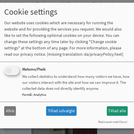
konstruktioner. Der bruges alt efter kravene ferrit med
Cookie settings
luftspalte, pulverkerne eller plader (pladesamlinger, c-kerne af
SiFe, amorf og nanokrystallinske legeringer).
Our website uses cookies which are necessary for running the
website and for providing the services you request. We would also
like to set the following optional cookies on your device. You can
change these settings any time later by clicking "Change cookie
settings" at the bottom of any page. For more information, please
read our privacy notice.
[missing translation: da/privacyPolicy/text]
Matomo/Piwik
We collect statistics to understand how many visitors we have, how
our visitors interact with the site and how we can improve it. The
collected data does not directly identify anyone.
Formål
:
Analytics
Afvis
Tillad udvalgte
Tillad alle
Realiseret med Klaro!