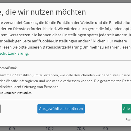
0,09
3,93
2,7
9
e, die wir nutzen möchten
0,144
4,08
4,5
14,4
e verwendet Cookies, die für die Funktion der Website und die Bereitstellu
derten Dienste erforderlich sind. Wir würden auch gerne die folgenden opt
0,12
4,71
4,4
12
hrem Gerät setzen. Sie können diese Einstellungen später jederzeit ändern, 
er beliebigen Seite auf "Cookie-Einstellungen ändern" klicken. Für weitere
0,161
5,01
6,2
16,1
 lesen Sie bitte unseren Datenschutzerklärung
Um mehr zu erfahren, lesen 
schutzerklärung
.
0,08
5,34
3,3
8
0,16
5,34
6,6
16
omo/Piwik
 sammeln Statistiken, um zu erfahren, wie viele Besuchenden wir haben, wie unser
0,24
5,1
9,4
24
 der Website interagieren und wie wir sie verbessern können. Die gesammelten Daten
direkten Identifizierung von Personen.
0,2
7,1
10,9
20
ck
:
Besucher-Statistiken
0,36
6,44
17,9
36
Ausgewählte akzeptieren
Alle
0,4
7,85
24,2
40
Real
0,9
10,2
70,8
90