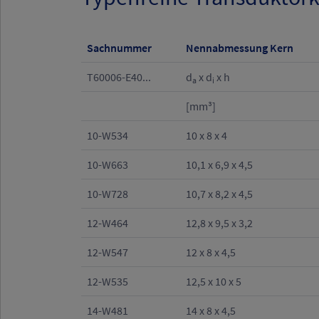
Sachnummer
Nennabmessung Kern
T60006-E40...
d
x d
x h
a
i
[mm³]
10-W534
10 x 8 x 4
10-W663
10,1 x 6,9 x 4,5
10-W728
10,7 x 8,2 x 4,5
12-W464
12,8 x 9,5 x 3,2
12-W547
12 x 8 x 4,5
12-W535
12,5 x 10 x 5
14-W481
14 x 8 x 4,5