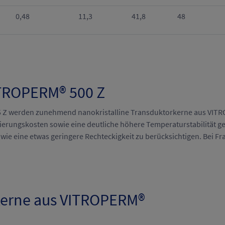
0,48
11,3
41,8
48
ITROPERM® 500 Z
 Z werden zunehmend nanokristalline Transduktorkerne aus VIT
gierungskosten sowie eine deutliche höhere Temperaturstabilität g
e eine etwas geringere Rechteckigkeit zu berücksichtigen. Bei Fra
kerne aus VITROPERM®