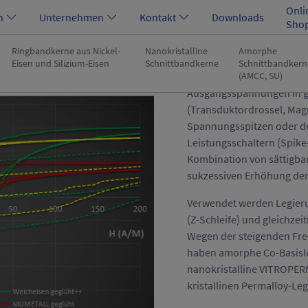
Onli
n
Unternehmen
Kontakt
Downloads
Sho
Ringbandkerne aus Nickel-
Nanokristalline
Amorphe
Eisen und Silizium-Eisen
Schnittbandkerne
Schnittbandkern
Sättigbare Drosseln werde
(AMCC, SU)
Ausgangsspannungen in g
(Transduktordrossel, Magn
Spannungsspitzen oder de
Leistungsschaltern (Spike
Kombination von sättigba
sukzessiven Erhöhung der 
Verwendet werden Legieru
(Z-Schleife) und gleichze
Wegen der steigenden Fr
haben amorphe Co-Basisl
nanokristalline VITROPE
kristallinen Permalloy-Le