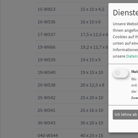
15-W813
15 x 10 x 4,5
Dienst
16-W536
16 x 10 x 6
Unsere Websit
Ihnen angefor
17-W537
17,5 x 12,5 x 6
Cookies auf I
unten auf ein
19-W666
19,2 x 12,7 x 6
Informationen
unsere
Daten
19-W539
19 x 15 x 5
19-W540
19 x 15 x 10
Mat
Wir
20-W538
20 x 12,5 x 8
mit
der 
25-W542
25 x 20 x 10
Zwe
25-W541
25 x 16 x 10
Ich lehne ab
30-W543
30 x 20 x 10
040-W544
40 x 25 x 15