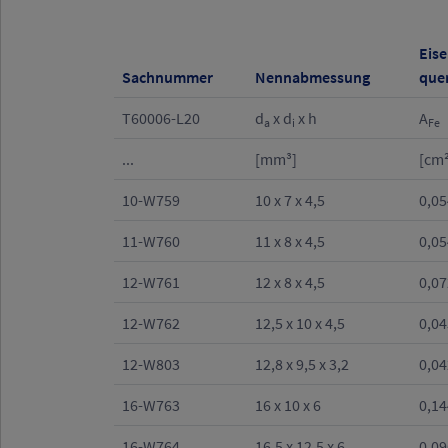
Eise
Sachnummer
Nennabmessung
que
T60006-L20
d
x d
x h
A
a
i
Fe
...
[mm³]
[cm²
10-W759
10 x 7 x 4,5
0,05
11-W760
11 x 8 x 4,5
0,05
12-W761
12 x 8 x 4,5
0,07
12-W762
12,5 x 10 x 4,5
0,04
12-W803
12,8 x 9,5 x 3,2
0,04
16-W763
16 x 10 x 6
0,14
16-W764
16,5 x 12,5 x 6
0,09