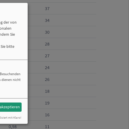
0,121
37
0,131
34
ng der von
ionalen
0,231
30
indem Sie
0,253
28
Sie bitte
0,33
27
0,33
24
e Besuchenden
0,206
26
 dienen nicht
0,568
18
0,36
19
 akzeptieren
0,602
16
isiert mit Klaro!
0,98
11