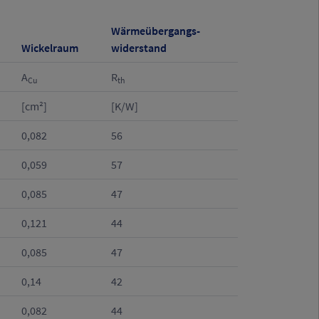
Wärmeübergangs-
Wickelraum
widerstand
A
R
Cu
th
[cm²]
[K/W]
0,082
56
0,059
57
0,085
47
0,121
44
0,085
47
0,14
42
0,082
44