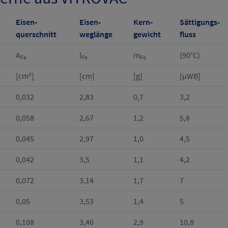
Eisen-
Eisen-
Kern-
Sättigungs-
querschnitt
weglänge
gewicht
fluss
A
l
m
(90°C)
Fe
Fe
Fe
[cm²]
[cm]
[g]
[µWB]
0,032
2,83
0,7
3,2
0,058
2,67
1,2
5,8
0,045
2,97
1,0
4,5
0,042
3,5
1,1
4,2
0,072
3,14
1,7
7
0,05
3,53
1,4
5
0,108
3,46
2,9
10,8