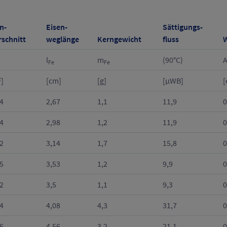
n-
Eisen-
Sättigungs-
rschnitt
weglänge
Kerngewicht
fluss
W
l
m
(90°C)
Fe
Fe
]
[cm]
[g]
[µWB]
[
4
2,67
1,1
11,9
0
4
2,98
1,2
11,9
0
2
3,14
1,7
15,8
0
5
3,53
1,2
9,9
0
2
3,5
1,1
9,3
0
4
4,08
4,3
31,7
0
6
4,56
3,2
21,1
0