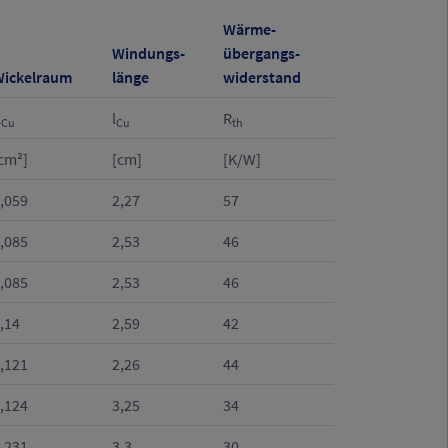
Wärme-
Windungs-
übergangs-
ickelraum
länge
widerstand
A
l
R
Cu
Cu
th
cm²]
[cm]
[K/W]
,059
2,27
57
,085
2,53
46
,085
2,53
46
,14
2,59
42
,121
2,26
44
,124
3,25
34
,231
3,3
30