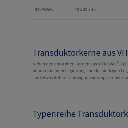
040-W545
40 x 32 x 15
Transduktorkerne aus V
®
Neben den amorphen Kernen aus VITROVAC
6025
nanokristallinen Legierung sind die niedrigen Le
sind etwas höhere Ummagnetisierungsverluste sowi
Typenreihe Transduktor