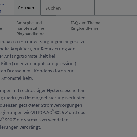
ne-
German
p
Amorphe und
FAQ zum Thema
e
nanokristalline
Ringbandkerne
n z. B. zur Regelung von
Ringbandkerne
etakteten Stromversorgungen eingesetzt
etic Amplifier), zur Reduzierung von
r Anfangstromsteilheit bei
-Killer) oder zur Impulskompression (=
ren Drosseln mit Kondensatoren zur
Stromsteilheit).
ngen mit rechteckiger Hystereseschelfen
itig niedrigen Ummagnetisierungsverlusten.
equenzen getakteter Stromversorgungen
®
egierungen wie VITROVAC
6025 Z und das
®
RM
500 Z die vormals verwendeten
gierungen verdrängt.