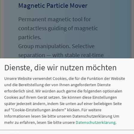
Magnetic Particle Mover
Permanent magnetic tool for
contactless guiding of magnetic
particles.
Group manipulation. Selective
separation — with stable real-time
performance.
Dienste, die wir nutzen möchten
Unsere Website verwendet Cookies, die für die Funktion der Website
und die Bereitstellung der von Ihnen angeforderten Dienste
erforderlich sind. Wir würden auch gerne die folgenden optionalen
Learn more
Cookies auf Ihrem Gerät setzen. Sie können diese Einstellungen
später jederzeit ändern, indem Sie unten auf einer beliebigen Seite
auf "Cookie-Einstellungen ändern" klicken. Für weitere
Informationen lesen Sie bitte unseren Datenschutzerklärung
Um
mehr zu erfahren, lesen Sie bitte unsere
Datenschutzerklärung
.
Magnetsysteme